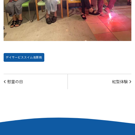
デイサービススイム池原苑
投
慰霊の日
紅型体験
稿
ナ
ビ
ゲ