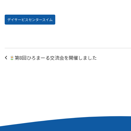
デイサービスセンタースイム
投
第8回ひろまーる交流会を開催しました
稿
ナ
ビ
ゲ
ー