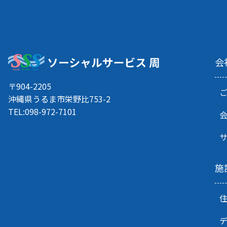
シ
ョ
ン
会
〒904-2205
沖縄県うるま市栄野比753-2
TEL:098-972-7101
施