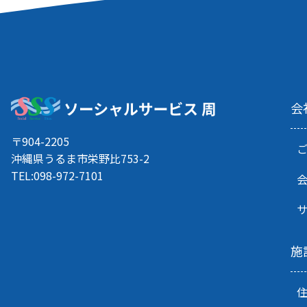
ー
シ
ョ
ン
会
〒904-2205
沖縄県うるま市栄野比753-2
TEL:098-972-7101
施