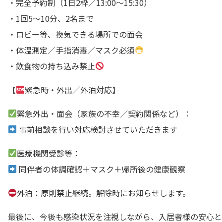
・完全予約制（1日2枠／13:00〜15:30）
・1回5〜10分、2名まで
・ロビー等、換気できる場所での面会
・体温測定／手指消毒／マスク必須
・飲食物の持ち込み禁止
【
緊急時・外出／外泊対応】
緊急外出・面会（家族の不幸／契約関係など）：
事前相談を行い対応検討させていただきます
医療機関受診等：
同伴者の体調確認＋マスク＋帰所後の健康観察
外泊：原則禁止継続。解除時にお知らせします。
最後に、今後も感染状況を注視しながら、入居者様の安心と